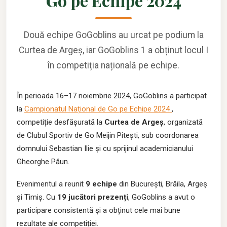
Go pe Echipe 2024
Două echipe GoGoblins au urcat pe podium la
Curtea de Argeș, iar GoGoblins 1 a obținut locul I
în competiția națională pe echipe.
În perioada
16
–
17 noiembrie 2024
, GoGoblins a participat
la
Campionatul Național de Go pe Echipe 2024
,
competiție desfășurată la
Curtea de Argeș
, organizată
de Clubul Sportiv de Go Meijin Pitești, sub coordonarea
domnului Sebastian Ilie și cu sprijinul academicianului
Gheorghe Păun.
Evenimentul a reunit
9 echipe
din București, Brăila, Argeș
și Timiș. Cu
19 jucători prezenți
, GoGoblins a avut o
participare consistentă și a obținut cele mai bune
rezultate ale competiției.