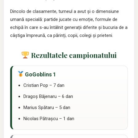
Dincolo de clasamente, turneul a avut și o dimensiune
umană specială: partide jucate cu emoție, formule de
echipă în care s-au întâlnit generații diferite și bucuria de a
câștiga împreună, ca părinți, copii, colegi și prieteni.
Secțiune:
Rezultatele campionatului
Locul I:
GoGoblins 1
Cristian Pop – 7 dan
Dragoș Băjenaru – 6 dan
Marius Spătaru – 5 dan
Nicolas Pătrașcu – 1 dan