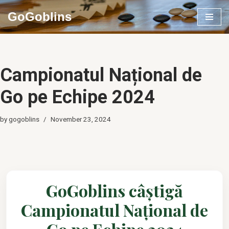
GoGoblins
Skip
to
content
Campionatul Național de
Go pe Echipe 2024
by
gogoblins
November 23, 2024
GoGoblins câștigă
Campionatul Național de