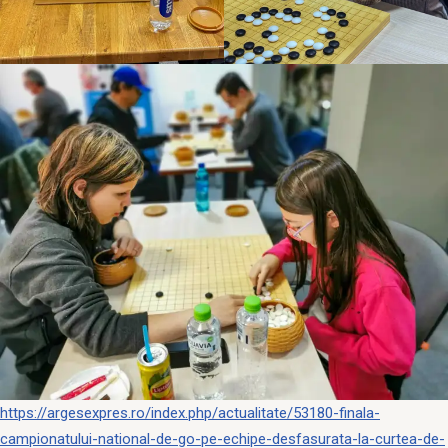
https://argesexpres.ro/index.php/actualitate/53180-finala-
campionatului-national-de-go-pe-echipe-desfasurata-la-curtea-de-