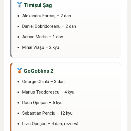
Locul II:
Timișul Șag
Alexandru Farcaș – 2 dan
Daniel Dobridoreanu – 2 dan
Adrian Martin – 1 dan
Mihai Viașu – 2 kyu
Locul III:
GoGoblins 2
George Chirilă – 3 dan
Marius Teodorescu – 4 kyu
Radu Oprișan – 5 kyu
Sebastian Penciu – 12 kyu
Liviu Oprișan – 4 dan, rezervă