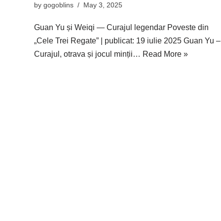
by
gogoblins
May 3, 2025
Guan Yu și Weiqi — Curajul legendar Poveste din
„Cele Trei Regate” | publicat: 19 iulie 2025 Guan Yu –
Curajul, otrava și jocul minții…
Read More »