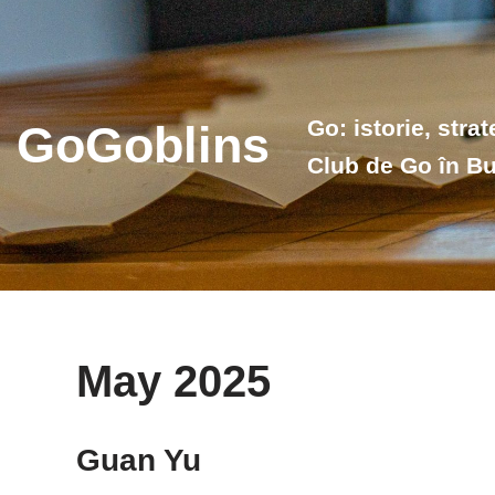
Skip
to
content
Go: istorie, stra
GoGoblins
Club de Go în Bu
May 2025
Guan Yu