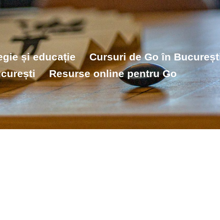
tegie și educație
Cursuri de Go în București
curești
Resurse online pentru Go