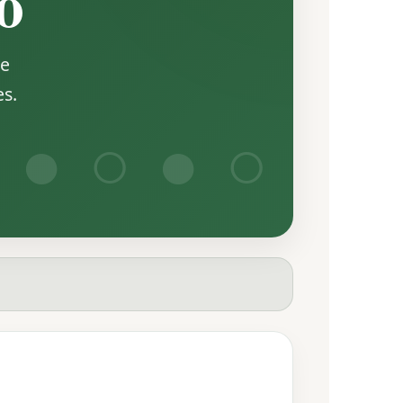
o
de
es.