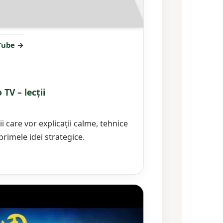
uTube →
TV – lecții
ii care vor explicații calme, tehnice
 primele idei strategice.