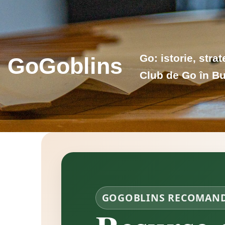
Skip
to
content
Go: istorie, stra
GoGoblins
Club de Go în Bu
GOGOBLINS RECOMAN