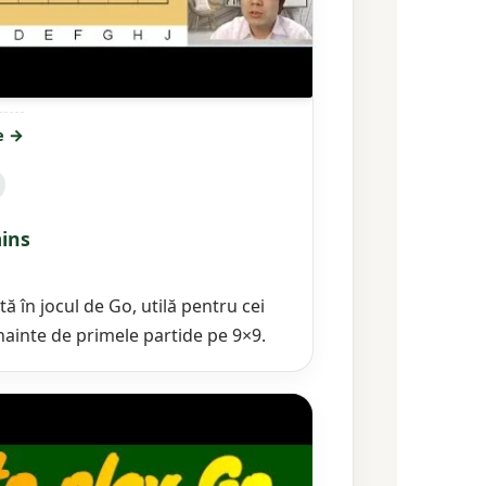
e →
ins
ă în jocul de Go, utilă pentru cei
înainte de primele partide pe 9×9.