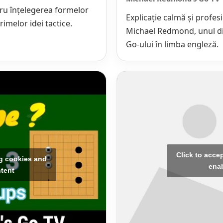
ntru înțelegerea formelor
Explicație calmă și profesi
rimelor idei tactice.
Michael Redmond, unul di
Go-ului în limba engleză.
Click to acce
ng cookies and
enab
ntent