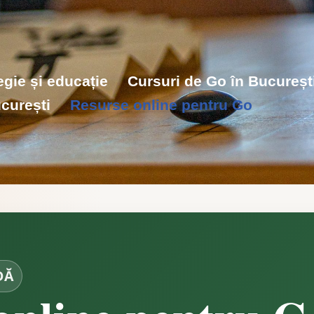
tegie și educație
Cursuri de Go în București
curești
Resurse online pentru Go
DĂ