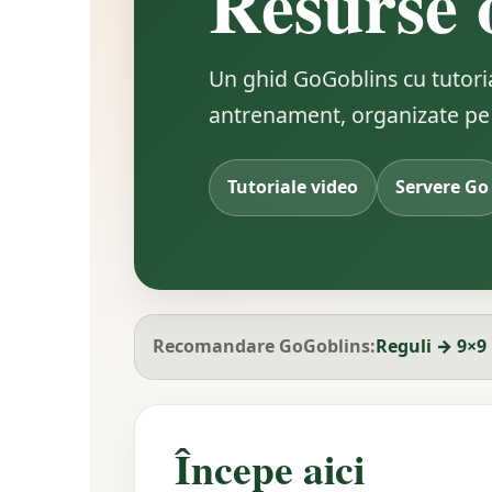
Resurse 
Un ghid GoGoblins cu tutorial
antrenament, organizate pe în
Tutoriale video
Servere Go
Recomandare GoGoblins:
Reguli → 9×9
Începe aici