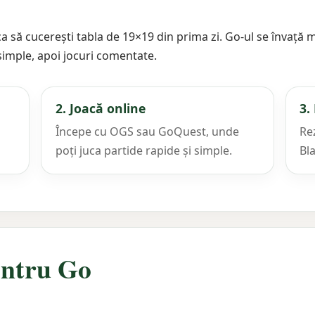
a să cucerești tabla de 19×19 din prima zi. Go-ul se învață m
 simple, apoi jocuri comentate.
2. Joacă online
3.
ă
Începe cu OGS sau GoQuest, unde
Re
poți juca partide rapide și simple.
Bl
entru Go