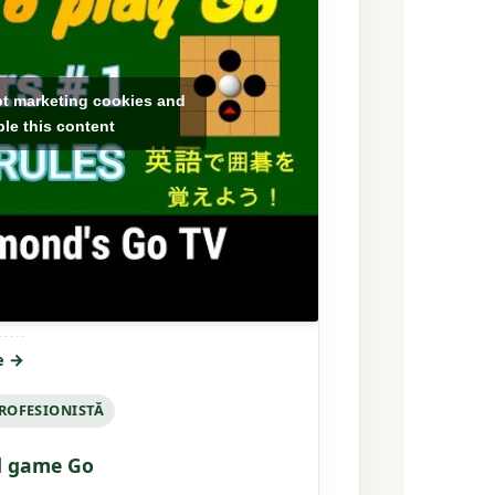
pt marketing cookies and
le this content
e →
PROFESIONISTĂ
d game Go