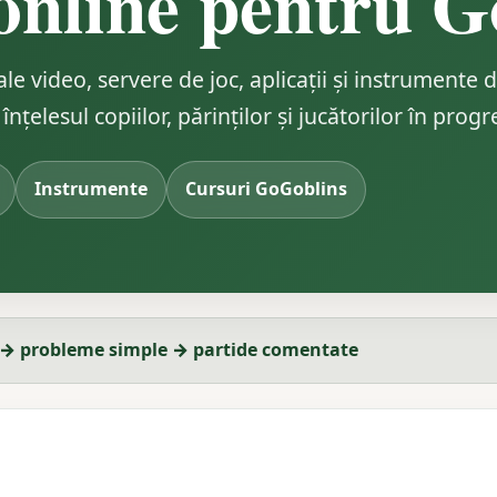
online pentru G
e video, servere de joc, aplicații și instrumente 
țelesul copiilor, părinților și jucătorilor în progr
Instrumente
Cursuri GoGoblins
 → probleme simple → partide comentate