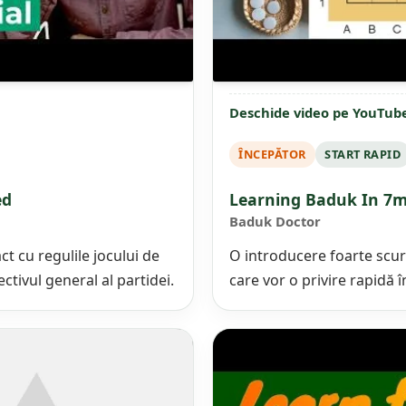
Deschide video pe YouTub
ÎNCEPĂTOR
START RAPID
ed
Learning Baduk In 7m
Baduk Doctor
ct cu regulile jocului de
O introducere foarte scurt
iectivul general al partidei.
care vor o privire rapidă 