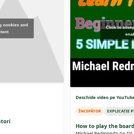
ng cookies and
Click to acce
ntent
enab
Deschide video pe YouTub
ÎNCEPĂTOR
EXPLICAȚIE 
tori
How to play the boar
Michael Redmond’s Go TV