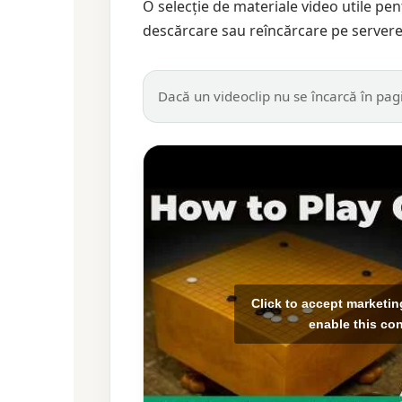
O selecție de materiale video utile pen
descărcare sau reîncărcare pe server
Dacă un videoclip nu se încarcă în pagi
Click to accept marketi
enable this co