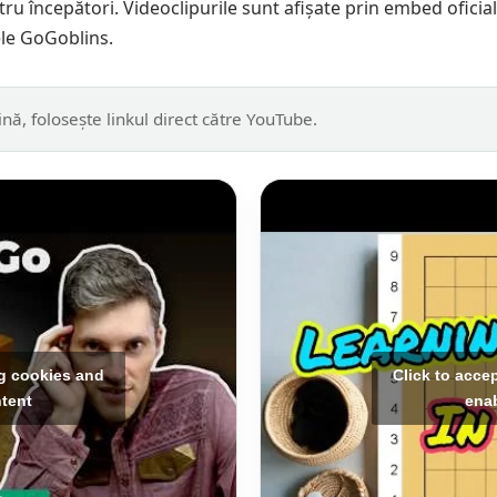
tru începători. Videoclipurile sunt afișate prin embed oficia
ele GoGoblins.
nă, folosește linkul direct către YouTube.
ng cookies and
Click to acce
ntent
enab