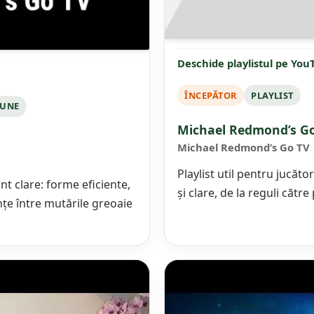
Deschide playlistul pe Yo
ÎNCEPĂTOR
PLAYLIST
BUNE
Michael Redmond’s Go 
Michael Redmond’s Go TV
Playlist util pentru jucător
t clare: forme eficiente,
și clare, de la reguli către
nțe între mutările greoaie